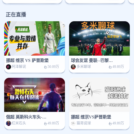
正在直播
挪超 维京 VS 萨普斯堡
球会友谊 曼联--巴黎圣日耳曼
阿泽解说
多米聊球
50.09万
49.89万
俄超 莫斯科火车头-阿克隆陶里亚蒂
挪超 维京VS萨普斯堡
红米石头
猫哥说球
49.89万
49.89万