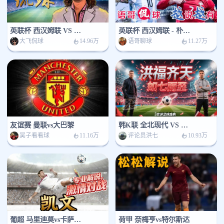
英联杯 西汉姆联 VS 朴茨茅斯
英联杯 西汉姆联 - 朴茨茅斯
大飞侃球
语哥聊球
14.96万
11.27万
友谊赛 曼联vs大巴黎
韩K联 全北现代 VS 济州SK
昊子看看球
评论员洪七
11.16万
10.93万
葡超 马里迪莫vs卡萨比亚
荷甲 奈梅亨vs特尔斯达