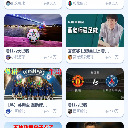
凯文聊球
松松解说
9.68万
9.53万
曼联vs大巴黎
友谊赛 巴黎圣日耳曼 - 曼联
小斐足球
高老师爱足球
7.20万
5.33万
【粤】英聯盃 韋斯咸vs樸茨茅夫
曼联vs巴黎
牛哥解说
团哥解说
5.32万
2.41万