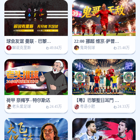
球会友谊 曼联 - 巴黎圣日耳曼
22:00 挪超 维京-萨普斯堡
解说克里斯
鬼哥侃球
49.84万
25.46万
荷甲 奈梅亨--特尔斯达
【粵】巴黎聖日耳門 對 曼聯
老头爱足球
粤语小肥
24.45万
24.33万