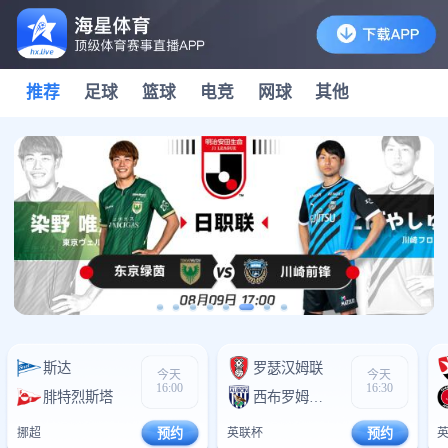
推荐
足球
篮球
电竞
网球
其他
斯达
0
罗瑟汉姆联
0
今天
今天
16:00
16:30
腓特烈斯塔
0
西布罗姆维奇
0
挪超
预约
英联杯
预约