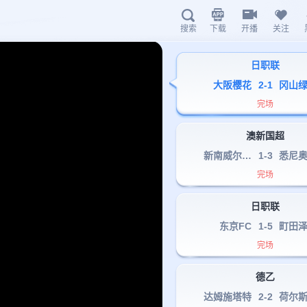
下载
开播
关注
搜索
日职联
海星体育A
大阪樱花
2
-
1
冈山
完场
澳新国超
新南威尔士大学
1
-
3
完场
扫描下载有料完
日职联
东京FC
1
-
5
町田
hx.liv
完场
德乙
达姆施塔特
2
-
2