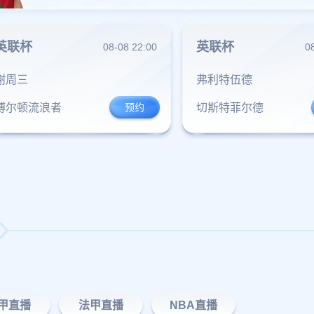
英联杯
英联杯
08-08 22:00
0
谢周三
弗利特伍德
博尔顿流浪者
切斯特菲尔德
甲直播
法甲直播
NBA直播