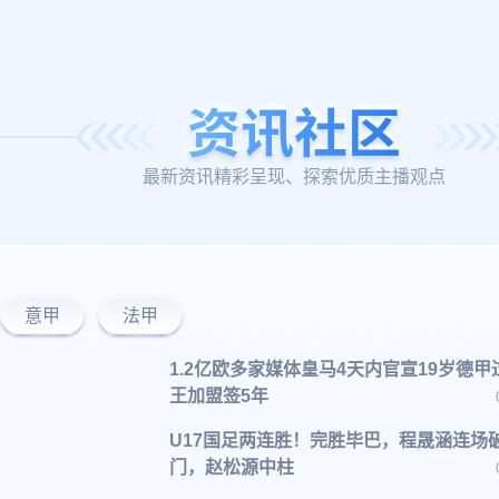
最新资讯精彩呈现、探索优质主播观点
意甲
法甲
1.2亿欧多家媒体皇马4天内官宣19岁德甲
王加盟签5年
U17国足两连胜！完胜毕巴，程晟涵连场
门，赵松源中柱