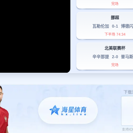
完场
挪超
瓦勒伦加
0
-
1
博德
下半场
74
:
34
北美联赛杯
辛辛那提
2
-
0
普马
完场