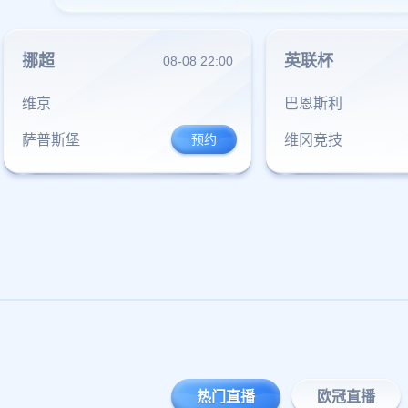
挪超
英联杯
08-08 22:00
维京
巴恩斯利
萨普斯堡
维冈竞技
热门直播
欧冠直播