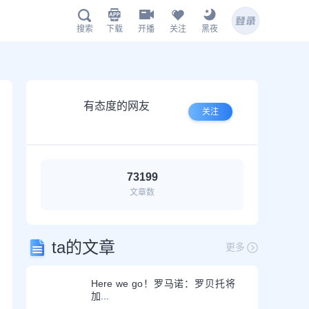
下载
开播
关注
黑夜
搜索
海星体育APP下载
有态度的网友
关注
73199
文章数
扫描下载有料完整版APP
hx.live
ta的文章
更多
Here we go！罗马诺：罗贝托将
加...