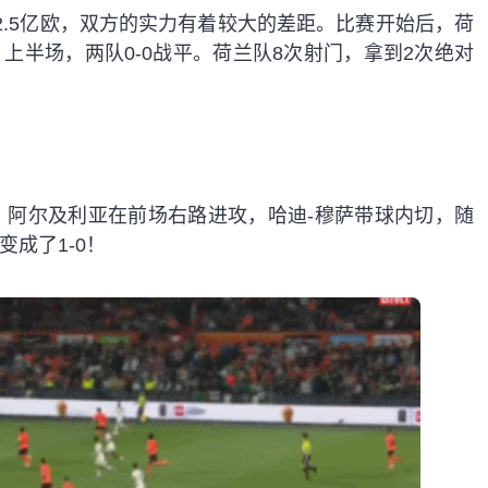
2.5亿欧，双方的实力有着较大的差距。比赛开始后，荷
上半场，两队0-0战平。荷兰队8次射门，拿到2次绝对
，阿尔及利亚在前场右路进攻，哈迪-穆萨带球内切，随
成了1-0！