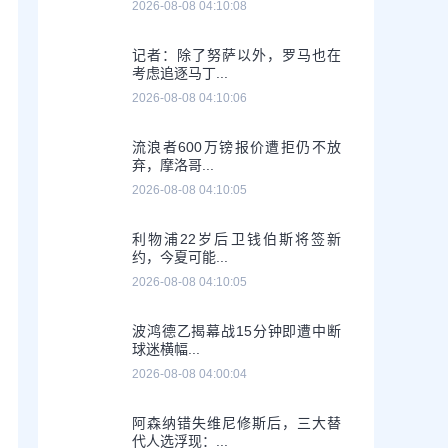
2026-08-08 04:10:08
记者：除了努萨以外，罗马也在
考虑追逐马丁...
2026-08-08 04:10:06
流浪者600万镑报价遭拒仍不放
弃，摩洛哥...
2026-08-08 04:10:05
利物浦22岁后卫钱伯斯将签新
约，今夏可能...
2026-08-08 04:10:05
波鸿德乙揭幕战15分钟即遭中断
球迷横幅...
2026-08-08 04:00:04
阿森纳错失维尼修斯后，三大替
代人选浮现：...