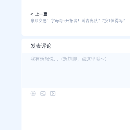
< 上一篇
豪赌交易：字母哥+开拓者！瀚森离队？7换1值得吗？
发表评论