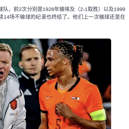
，前2次分别是1928年输埃及（2-1取胜）以及1999
连续14场不输球的纪录也终结了。他们上一次输球还是在