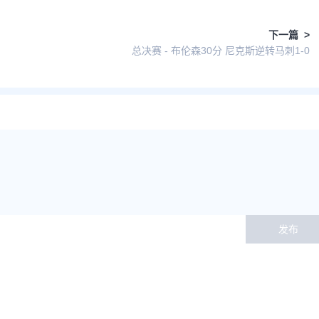
下一篇 >
总决赛 - 布伦森30分 尼克斯逆转马刺1-0
发布