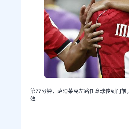
第77分钟，萨迪莱克左路任意球传到门
效。