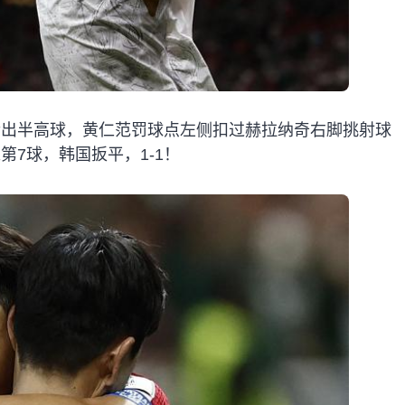
传出半高球，黄仁范罚球点左侧扣过赫拉纳奇右脚挑射球
第7球，韩国扳平，1-1！