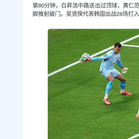
第80分钟，白昇浩中路送出过顶球，黄仁
脚推射破门。吴贤揆代表韩国出战28场打入