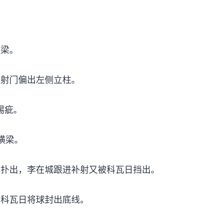
横梁。
线射门偏出左侧立柱。
踢疵。
横梁。
日扑出，李在城跟进补射又被科瓦日挡出。
，科瓦日将球封出底线。